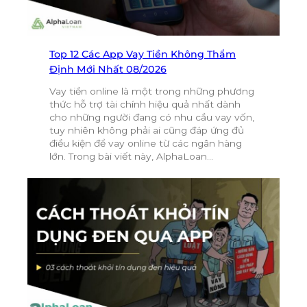
Top 12 Các App Vay Tiền Không Thẩm
Định Mới Nhất 08/2026
Vay tiền online là một trong những phương
thức hỗ trợ tài chính hiệu quả nhất dành
cho những người đang có nhu cầu vay vốn,
tuy nhiên không phải ai cũng đáp ứng đủ
điều kiện để vay online từ các ngân hàng
lớn. Trong bài viết này, AlphaLoan…