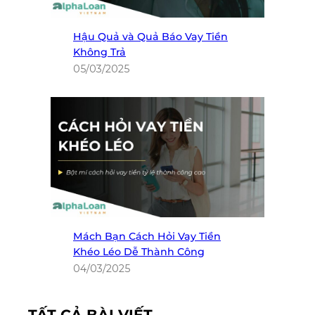
Hậu Quả và Quả Báo Vay Tiền
Không Trả
05/03/2025
Mách Bạn Cách Hỏi Vay Tiền
Khéo Léo Dễ Thành Công
04/03/2025
TẤT CẢ BÀI VIẾT