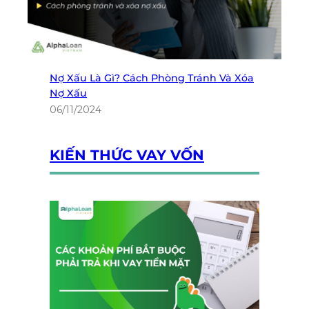
Nợ Xấu Là Gì? Cách Phòng Tránh Và Xóa
Nợ Xấu
06/11/2024
KIẾN THỨC VAY VỐN