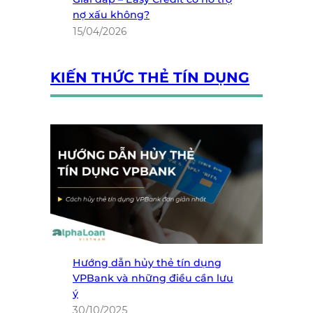
nợ xấu không?
15/04/2026
KIẾN THỨC THẺ TÍN DỤNG
Hướng dẫn hủy thẻ tín dụng
VPBank và những điều cần lưu
ý
30/10/2025