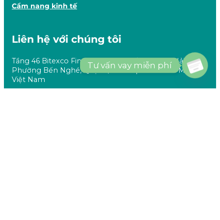
Cẩm nang kinh tế
Liên hệ với chúng tôi
Tầng 46 Bitexco Financial Tower, Số 2, đường Hải Triều,
Tư vấn vay miễn phí
Phường Bến Nghé, Quận 1, Thành phố Hồ Chí Minh,
Việt Nam
alphaloanvietnam@gmail.com
(CSKH)
maymi@syncace.co (Dành cho Đối tác)
AlphaLoan Vietnam không phải là đơn vị cung cấp cũng như phát
hành các sản phẩm vay vốn. Chúng tôi chỉ là trung gian giúp khách
hàng sàng lọc, so sánh và đánh giá các sản phẩm vay vốn từ những
đối tác tài chính của Alphaloan Vietnam để có thể lựa chọn sản phẩm
phù hợp với nhu cầu tài chính của bản thân.
Các khoản vay được Alphaloan Vietnam đề xuất có thời gian vay linh
hoạt giao động từ tối thiểu 3 tháng đến tối đa 120 tháng. Lãi suất vay tối
đa hằng năm (APR) của các khoản vay là tối thiểu 0% và tối đa là 36%.
Alphaloan Vietnam không thu bất kì khoản phí dịch vụ nào của khách
hàng, chi phí cụ thể mà khách hàng phải trả tùy thuộc vào sản phẩm
mà người vay đăng ký. Khách hàng sẽ được cung cấp đầy đủ, cụ thể