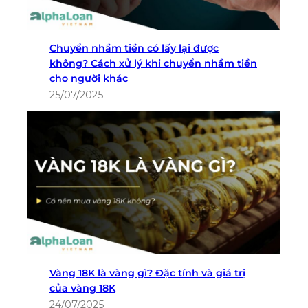
Chuyển nhầm tiền có lấy lại được
không? Cách xử lý khi chuyển nhầm tiền
cho người khác
25/07/2025
Vàng 18K là vàng gì? Đặc tính và giá trị
của vàng 18K
24/07/2025