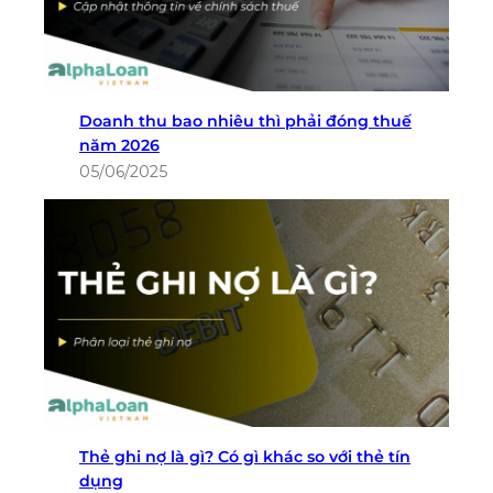
Doanh thu bao nhiêu thì phải đóng thuế
năm 2026
05/06/2025
Thẻ ghi nợ là gì? Có gì khác so với thẻ tín
dụng